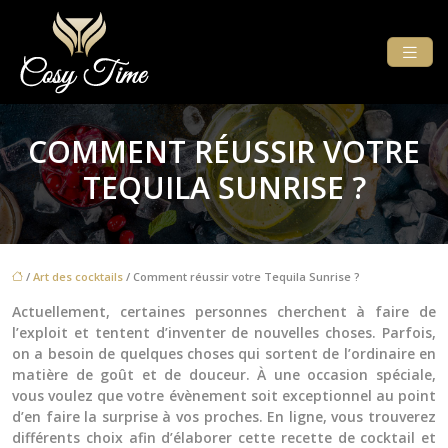
COMMENT RÉUSSIR VOTRE
TEQUILA SUNRISE ?
/
Art des cocktails
/ Comment réussir votre Tequila Sunrise ?
Actuellement, certaines personnes cherchent à faire de
l’exploit et tentent d’inventer de nouvelles choses. Parfois,
on a besoin de quelques choses qui sortent de l’ordinaire en
matière de goût et de douceur. À une occasion spéciale,
vous voulez que votre évènement soit exceptionnel au point
d’en faire la surprise à vos proches. En ligne, vous trouverez
différents choix afin d’élaborer cette recette de cocktail et