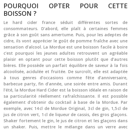
POURQUOI OPTER POUR CETTE
BOISSON ?
Le
hard cider france
séduit différentes sortes de
consommateurs. D’abord, elle plaît à certaines femmes
grâce à son goût sans amertume. Puis, pour les adeptes de
cidre, ils vont apprécier le goût de pomme fraîche avec une
sensation d’alcool. La Mordue est une boisson facile à boire
c’est pourquoi les jeunes adultes retrouvent un agréable
plaisir en optant pour cette boisson plutôt que d’autres
bières. Elle possède un parfait équilibre de saveur à la fois
alcoolisée, acidulée et fruitée. De surcroît, elle est adaptée
à tous genres d’occasions comme fête d’anniversaire,
barbecue party, fin d’année, une soirée entre amis. Durant
l’été, la Mordue Hard Cider est la boisson idéale en raison de
sa particularité réellement rafraîchissante. Il est possible
également d’obtenir du cocktail à base de la Mordue. Par
exemple, avec 14 cl de Mordue Original, 3 cl de gin, 1,5 cl de
jus de citron vert, 1 cl de liqueur de cassis, des gros glaçons.
Shaker fortement le gin, le jus de citron et les glaçons dans
un shaker. Puis, mettre le mélange dans un verre avec